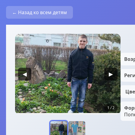
← Назад ко всем детям
Возр
◀
▶
Рег
️ Цв
Фор
1 / 2
Поп